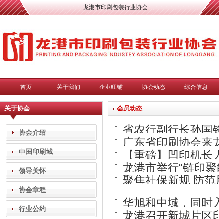
龙港市印刷包装行业协会
首页
关于我们
企业旺铺
协会动态
综合信息
关于协会
会员动态
省农行副行长孙国
协会介绍
广东省印刷协会来
中国印刷城
【重磅】凹印机长
龙港市举行“链印聚
领导关怀
聚焦社保新规 防范
建签约仪式
协会章程
（二）》专题讲座
华旭和中域，同时
行业公约
龙港召开新城片区