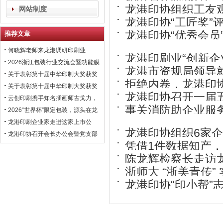
龙港印协组织工友
网站制度
龙港印协“工匠奖”
量
龙港印协“优秀会员
推荐文章
何晓辉老师来龙港调研印刷业
龙港印刷业“创新企
2026浙江包装行业交流会暨功能膜
龙港市资规局领导
材与涂布行业高峰论坛即将在龙港
关于表彰第十届中华印制大奖获奖
拒绝内卷，龙港印
召开！
会员企业的通报！
关于表彰第十届中华印制大奖获奖
龙港印协召开一届
会员企业的通报！
云创印刷携手知名插画师古戈力，
事关消防助企业服
开拓国风文创市场
2026“世界杯”限定包装，源头在龙
港
龙港印刷企业家走进这家上市公
授牌仪式
龙港印协组织6家企
司，学习数智化转型经验！
龙港印协召开会长办公会暨党支部
凭借1件数据知产，
联席会议，黄振国常委出席
陈龙辉检察长走访
撬动4亿元融资惠及
浙师大 “浙美青传
龙港印协“印小帮
真伪！